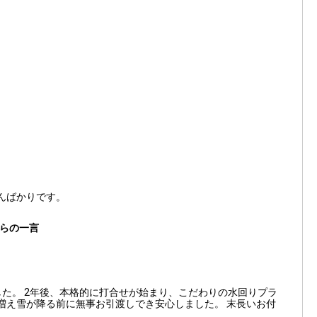
んばかりです。
らの一言
した。 2年後、本格的に打合せが始まり、こだわりの水回りプラ
増え雪が降る前に無事お引渡しでき安心しました。 末長いお付