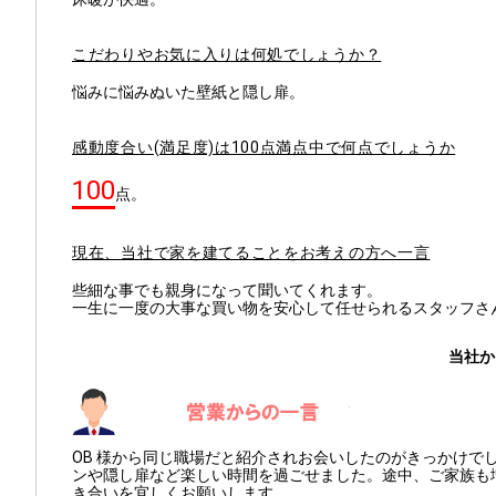
こだわりやお気に入りは何処でしょうか？
悩みに悩みぬいた壁紙と隠し扉。
感動度合い(満足度)は100点満点中で何点でしょうか
100
点。
現在、当社で家を建てることをお考えの方へ一言
些細な事でも親身になって聞いてくれます。
一生に一度の大事な買い物を安心して任せられるスタッフさ
当社か
OB 様から同じ職場だと紹介されお会いしたのがきっかけで
ンや隠し扉など楽しい時間を過ごせました。途中、ご家族も
き合いを宜しくお願いします。