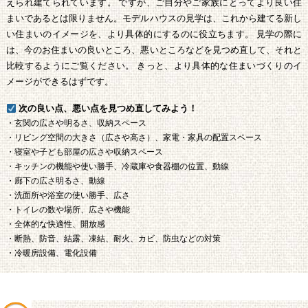
えられ建てられています。 ですが、ご自分やご家族にとってより良い住
まいであるとは限りません。モデルハウスの見学は、これから建てる新し
い住まいのイメージを、より具体的にするのに役立ちます。 見学の際に
は、今のお住まいの良いところ、悪いところなどを見つめ直して、それと
比較するようにご覧ください。 きっと、より具体的な住まいづくりのイ
メージができるはずです。
次の良い点、悪い点を見つめ直してみよう！
・玄関の広さや明るさ、収納スペース
・リビング空間の大きさ（広さや高さ）、家電・家具の配置スペース
・寝室や子ども部屋の広さや収納スペース
・キッチンの機能や使い勝手、冷蔵庫や食器棚の位置、動線
・廊下の広さ明るさ、動線
・洗面所や浴室の使い勝手、広さ
・トイレの数や場所、広さや機能
・全体的な快適性、開放感
・断熱、防音、結露、凍結、耐火、カビ、防虫などの対策
・冷暖房設備、電化設備