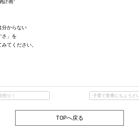
納計画”
は分からない
すさ」を
てみてください。
春初売り！
TOPへ戻る