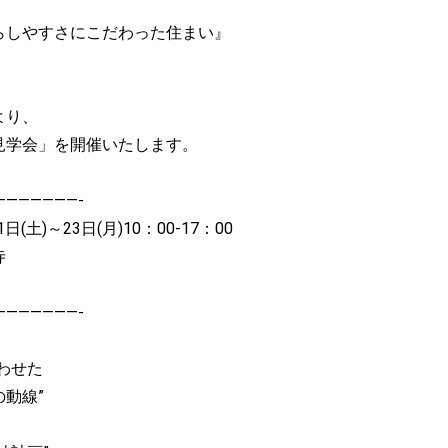
らしやすさにこだわった住まい』
より、
見学会」を開催いたします。
———————-
日(土)～23日(月)10：00-17：00
寺
———————-
わせた
動線”