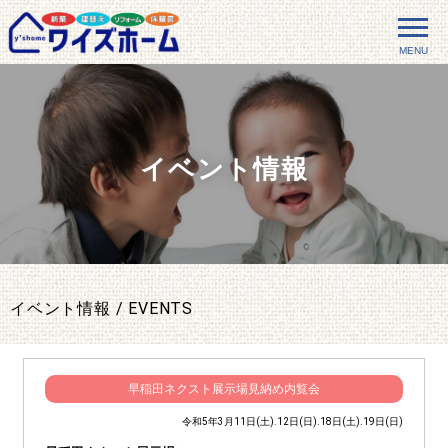
MENU
イベント情報
イベント情報 / EVENTS
早稲田ネクスト展示場見納め内覧会
令和5年3月11日(土).12日(日).18日(土).19日(日)