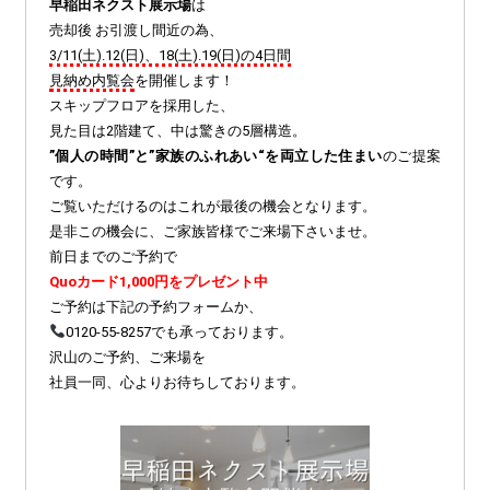
早稲田ネクスト展示場
は
売却後 お引渡し間近の為、
3/11(土).12(日)、18(土).19(日)の4日間
見納め内覧会
を開催します！
スキップフロアを採用した、
見た目は2階建て、中は驚きの5層構造。
”個人の時間”と”家族のふれあい“を両立した住まい
のご提案
です。
ご覧いただけるのはこれが最後の機会となります。
是非この機会に、ご家族皆様でご来場下さいませ。
前日までのご予約で
Quoカード1,000円をプレゼント中
ご予約は下記の予約フォームか、
0120-55-8257でも承っております。
沢山のご予約、ご来場を
社員一同、心よりお待ちしております。