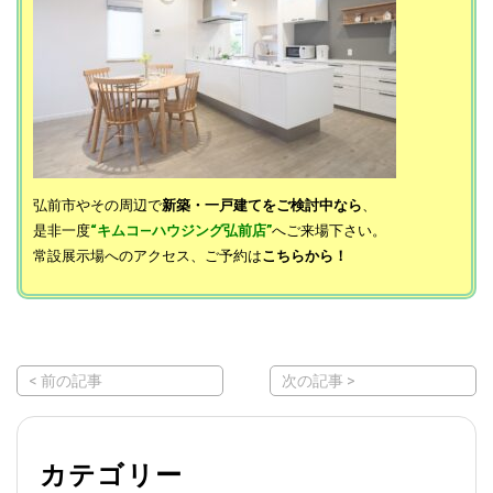
弘前市やその周辺で
新築・一戸建てをご検討中なら
、
是非一度
“キムコ―ハウジング弘前店”
へご来場下さい。
常設展示場へのアクセス、ご予約は
こちらから！
< 前の記事
次の記事 >
カテゴリー