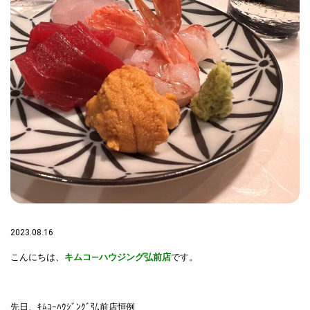
2023.08.16
こんにちは、
キムコ―ハウジング弘前店
です。
先日、ｷﾑｺｰﾊｳｼﾞﾝｸﾞ弘前店恒例