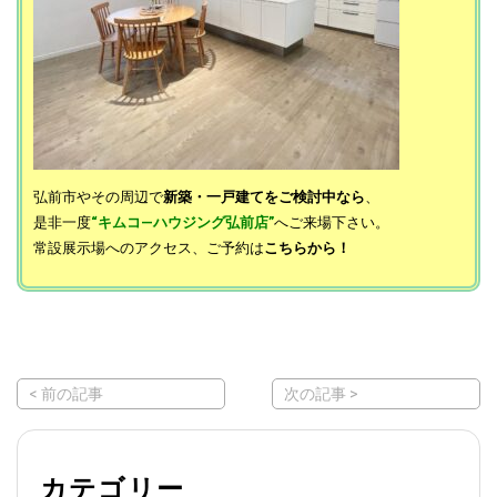
弘前市やその周辺で
新築・一戸建てをご検討中なら
、
是非一度
“キムコ―ハウジング弘前店”
へご来場下さい。
常設展示場へのアクセス、ご予約は
こちらから！
< 前の記事
次の記事 >
カテゴリー