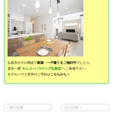
弘前市やその周辺で
新築・一戸建てをご検討中
でしたら、
是非一度
“キムコ―ハウジング弘前店”
へご来場下さい。
モデルハウス見学のご予約は
こちらから！
< 前の記事
次の記事 >