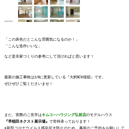
「この床色だとこんな雰囲気になるのか！」
「こんな造作いいな」
など是非家づくりの参考にして頂ければと思います！
最新の施工事例は2/8に更新している
『大鰐町K様邸』
です。
ぜひぜひご覧くださいませ！
また、実際のご見学は
キムコ―ハウジング弘前店
のモデルハウス
『早稲田ネクスト展示場』
で常時承っております！
※新型コロナウイルス感染拡大防止のため、事前のご予約をお願いして