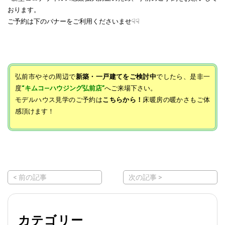
おります。
ご予約は下のバナーをご利用くださいませ☟☟
弘前市やその周辺で
新築・一戸建てをご検討中
でしたら、是非一
度
“キムコ―ハウジング弘前店”
へご来場下さい。
モデルハウス見学のご予約は
こちらから！
床暖房の暖かさもご体
感頂けます！
< 前の記事
次の記事 >
カテゴリー